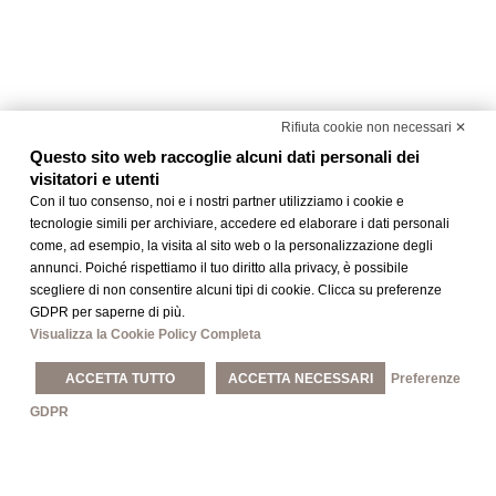
Rifiuta cookie non necessari ✕
Questo sito web raccoglie alcuni dati personali dei
visitatori e utenti
Con il tuo consenso, noi e i nostri partner utilizziamo i cookie e
tecnologie simili per archiviare, accedere ed elaborare i dati personali
come, ad esempio, la visita al sito web o la personalizzazione degli
4 STELLE A MATERA
Dimora del Monaco
annunci. Poiché rispettiamo il tuo diritto alla privacy, è possibile
scegliere di non consentire alcuni tipi di cookie. Clicca su preferenze
GDPR per saperne di più.
Visualizza la Cookie Policy Completa
ACCETTA TUTTO
ACCETTA NECESSARI
Preferenze
GDPR